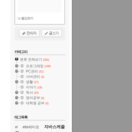
by
빨강토끼
카테고리
분류 전체보기
(302)
프로그래밍
(198)
PC관리
(31)
서버관리
(3)
생활
(27)
이야기
(18)
독서
(25)
영어공부
(0)
대학원 공부
(0)
태그목록
자바스케줄
vi
ebs라디오