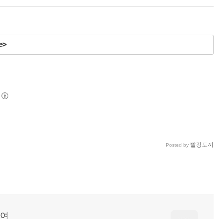
e>
빨강토끼
Posted by
하여