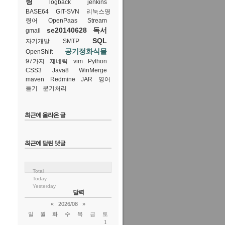
링
logback
jenkins
BASE64
GIT-SVN
리눅스명
령어
OpenPaas
Stream
se20140628
독서
gmail
SQL
자기개발
SMTP
공기정화식물
OpenShift
97가지
제네릭
vim
Python
CSS3
Java8
WinMerge
maven
Redmine
JAR
영어
듣기
분기처리
최근에 올라온 글
최근에 달린 댓글
Total
Today
Yesterday
달력
«
2026/08
»
일
월
화
수
목
금
토
1