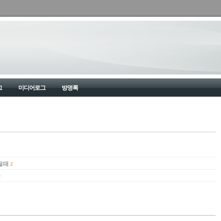
그
미디어로그
방명록
안될때
2
2