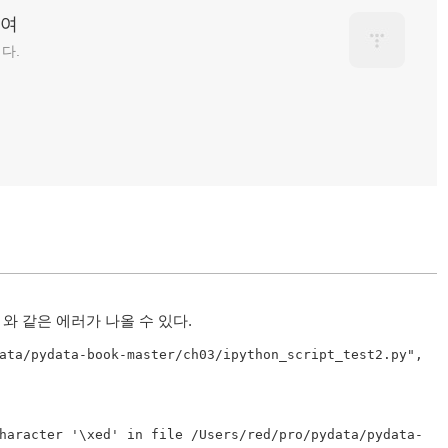
하여
다.
와 같은 에러가 나올 수 있다.
ata
/
pydata
-book-master/ch03/ipython_script_test2
.
py
", 
haracter '\xed' in file /Users/red/pro/
pydata
/
pydata
-