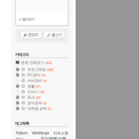
by
빨강토끼
카테고리
분류 전체보기
(302)
프로그래밍
(198)
PC관리
(31)
서버관리
(3)
생활
(27)
이야기
(18)
독서
(25)
영어공부
(0)
대학원 공부
(0)
태그목록
Python
WinMerge
리눅스명