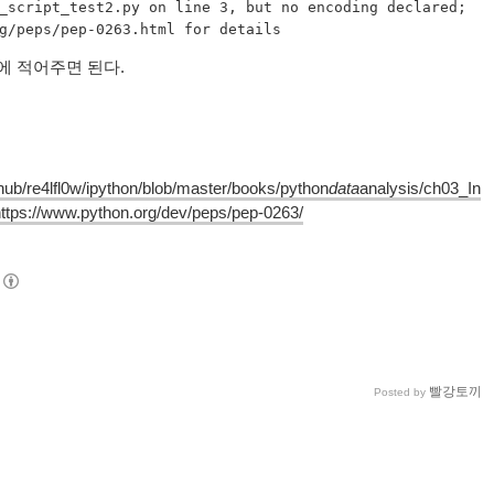
_script_test2
.
py
 on line 3, but no encoding declared; 
에 적어주면 된다.
ithub/re4lfl0w/ipython/blob/master/books/python
data
analysis/ch03_In
ttps://www.python.org/dev/peps/pep-0263/
빨강토끼
Posted by