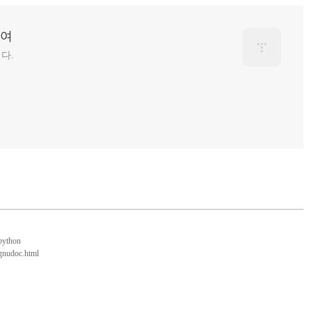
하여
다.
=python
ygnudoc.html