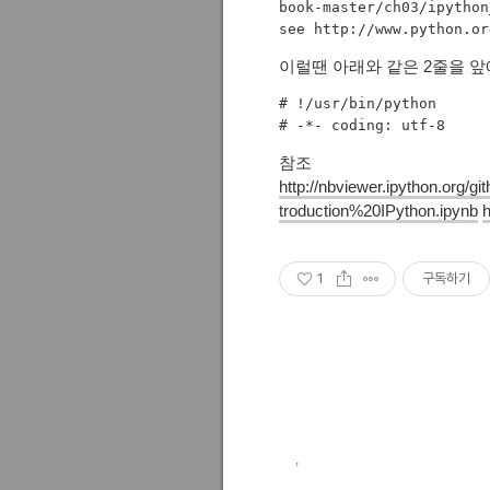
book-master/ch03/ipython
이럴땐 아래와 같은 2줄을 앞
# !/
usr
/bin/python

# -*- coding: 
utf
참조
http://nbviewer.ipython.org/g
troduction%20IPython.ipynb
h
1
구독하기
,