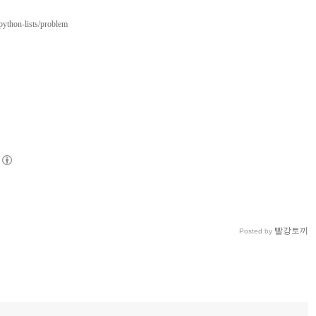
python-lists/problem
빨강토끼
Posted by