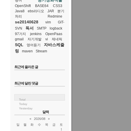
공기정화식물
령어
OpenShift
BASE64
CSS3
Java8
ebs라디오
JAR
분기
처리
Redmine
se20140628
vim
GIT-
독서
SVN
SMTP
logback
97가지
jenkins
OpenPaas
gmail
자기개발
vi
제네릭
SQL
자바스케줄
영어듣기
링
maven
Stream
최근에 올라온 글
최근에 달린 댓글
Total
Today
Yesterday
달력
«
2026/08
»
일
월
화
수
목
금
토
1