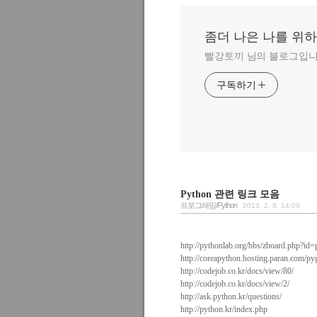
좀더 나은 나를 위
빨강토끼 님의 블로그입니
구독하기
Python 관련 링크 모음
프로그래밍/Python
2013. 2. 8. 14:09
http://pythonlab.org/bbs/zboard.php?id
http://coreapython.hosting.paran.com/p
http://codejob.co.kr/docs/view/80/
http://codejob.co.kr/docs/view/2/
http://ask.python.kr/questions/
http://python.kr/index.php