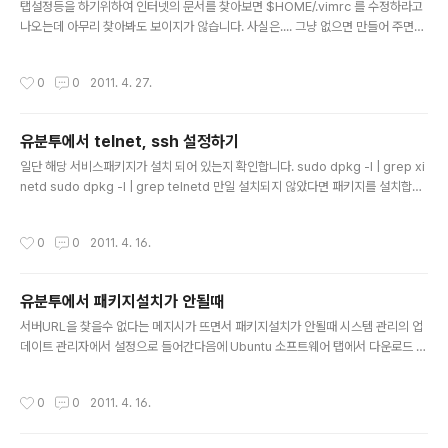
r..
탭설정등을 하기위하여 인터넷의 문서를 찾아보면 $HOME/.vimrc 를 수정하라고
나오는데 아무리 찾아봐도 보이지가 않습니다. 사실은.... 그냥 없으면 만들어 주면됩
니다. vim ~/.vimrc 를 해서 만들어주세요. 이만...ㅎㅎ
작성시간
0
0
2011. 4. 27.
유분투에서 telnet, ssh 설정하기
글 내용
일단 해당 서비스패키지가 설치 되어 있는지 확인합니다. sudo dpkg -l | grep xi
netd sudo dpkg -l | grep telnetd 만일 설치되지 않았다면 패키지를 설치합니
다. sudo apt-get install xinetd sudo apt-get install telnetd 그런데 이상한
(?) 오류가 뜨면서 패키지 설치가 안되면 해당 패키지의 다운로드 사이트로 접속을
작성시간
0
0
2011. 4. 16.
할수없어서 일 경우가 있습니다. 유분투에서-패키지설치가-안될때 패키지 설치후 x
inetd 설정을 합니다. vi /etc/xinetd.conf service telnet { disable = no flag
s = REUSE socket_type = stream wait = no user = root server = /u..
유분투에서 패키지설치가 안될때
글 내용
서버URL을 찾을수 없다는 메지시가 뜨면서 패키지설치가 안될때 시스템 관리의 업
데이트 관리자에서 설정으로 들어간다음에 Ubuntu 소프트웨어 탭에서 다운로드 위
지를 http://ftp.daum.net/ubuntu 로 바꿉니다. 기존의 대한민국 서버는 죽은지
한참됬다고 하네요^^
작성시간
0
0
2011. 4. 16.