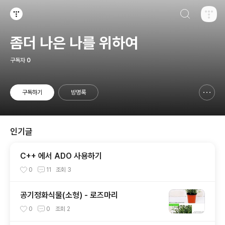
검색하기
티스토리
좀더 나은 나를 위하여
구독자
0
구독하기
방명록
신고하기 레이어
열기
인기글
C++ 에서 ADO 사용하기
0
11
조회
3
공기정화식물(소형) - 로즈마리
0
0
조회
2