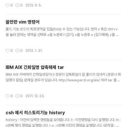
작성시간
0
0
2012. 9. 5.
쓸만한 vim 명령어
글 내용
폴드 기능 코드의 특정영역을 접을(fold) 수 있는 기능입니다. 먼저 v 혹은 ctrl+v
를 눌러 원하는 영역을 선택후 z를 누른후 f (접기) z를 누른후 o (접기해제) z를 누
른후 c (다시접기) 해더파일 읽어오기 소스파일에서 읽어오고자 하는 해더 파일의 이
름에 커서를 둡니다. ctrl+wf 를 입력하면 창이 수평으로 분할 되면서 파일이 열리게
작성시간
0
0
2012. 1. 31.
됩니다. 자동완성 기능의 사용 타이핑을 하다가 ctrl+p 나 ctrl+n 을 누르면 자동완
성기능을 이용할 수 있습니다. ctrl+p (커서 위치에게부터 위를 향하면서 자동완성
이 가능한 단어가 있는지를 찾음) ctrl+n (아래로 내려가면서 찾음) 일반적으로 ctrl
IBM AIX 긴화일명 압축해제 tar
+n 보다 ctrl+p 를 많이 사용합니다. 여러개의 파일 편집 $vim file01.c ..
글 내용
IBM AIX 서버에서 긴파일네임이나 경로의 압축화일이 잘 풀리지 않아서 (경로나 파
일명이 잘림) 문제일 경우가 있습니다. http://www.perzl.org/aix/ 에서 tar 를 다
운받아서 rpm -Uvh tar-1.14-2.aix5.1.ppc.rpm 라는 명령으로 설치는 하면 /op
t/freeware 에 설치가 됩니다. /opt/freeware/bin/tar -xvf apache-xxxbin.t
작성시간
0
0
2011. 12. 23.
ar 라는 식의 명령으로 사용할 수 있습니다.
csh 에서 히스토리기능 history
글 내용
history : 이전에 입력한 명령들을 보여줍니다. !! : 이전명령을 다시 실행합니다. !n :
n번째 행의 명령을 실행합니다. !-n : n번째 이전의 명령을 실행합니다. !문자열 : 문