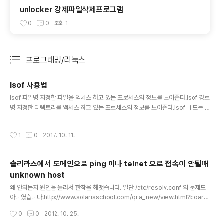
unlocker 강제파일삭제프로그램
0
0
조회
1
프로그래밍/리눅스
분류 전체보기
주요 글 목록
lsof 사용법
글 내용
lsof 파일명 지정한 파일을 엑세스 하고 있는 프로세스의 정보를 보여준다.lsof 경로
명 지정한 디렉토리를 엑세스 하고 있는 프로세스의 정보를 보여준다.lsof -i 모든 네
트워크에 연결되어 있는 프로세스와 파일의 정보를 보여준다. ex)lsof -iTCP // T
CP에 연결되어있는 프로세스와 포트의 정보를 보여준다.lsof -p 프로세스ID 지정
작성시간
1
0
2017. 10. 11.
한 프로세스와 고나련된 프로세스와 파일의 정보를 보여준다.해킹추적 시나리오 $ l
sof -i // 기본포트연것을 확인한다. $ lsof -p // 프로세스를 분석한다. $ lsof /ho
me/홈페이지 디렉토리 // 특정디렉토리에 있는 프로세스 검사 $ lsof /tmp // 임시
솔리라스에서 도메인으로 ping 이나 telnet 으로 접속이 안될때
파일 관련 프로세스 분석 $ lsof /dev // 정규 해킹 디렉토리 분석
unknown host
글 내용
왜 안되는지 원인을 몰라서 한참을 해맷습니다. 일단 /etc/resolv.conf 의 문제도
아니였습니다.http://www.solarisschool.com/qna_new/view.html?board
=qna1&no=843&start=&sselect=&mode=&qry_string= /etc/host.con
작성시간
0
0
2012. 10. 25.
의 문제도 아니였습니다. http://community.365managed.com/?document