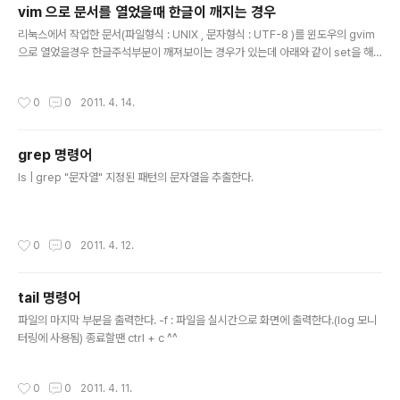
vim 으로 문서를 열었을때 한글이 깨지는 경우
글 내용
리눅스에서 작업한 문서(파일형식 : UNIX , 문자형식 : UTF-8 )를 윈도우의 gvim
으로 열었을경우 한글주석부분이 깨져보이는 경우가 있는데 아래와 같이 set을 해
주면 해결됩니다. :set enc=UTF-8 enc는 vi에서 보여줄 때 사용되는 인코딩입니
다. 추가정보 :set enc=UTF-8 set fenc=UTF-8 set tenc=UTF-8 tenc는 터
작성시간
0
0
2011. 4. 14.
미널에서 사용되는 인코딩이고 fenc는 수정하려는 파일의 인코딩설정을 변경합니
다.
grep 명령어
글 내용
ls | grep "문자열" 지정된 패턴의 문자열을 추출한다.
작성시간
0
0
2011. 4. 12.
tail 명령어
글 내용
파일의 마지막 부분을 출력한다. -f : 파일을 실시간으로 화면에 출력한다.(log 모니
터링에 사용됨) 종료할땐 ctrl + c ^^
작성시간
0
0
2011. 4. 11.