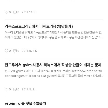
자열로 시작하는 가장최근 명령을 실행합니다. !?문자열? : 문자열을 포한하는 가장
최근 명령을 실행합니다.
작성시간
0
0
2011. 12. 8.
리눅스프로그래밍에서 디렉토리생성(만들기)
글 내용
아무리 인터넷을 뒤져도 리눅스프로그래밍상에서 폴더를 만드는 방법을 찾을 수 없
어서 고생했습니다. (갑자기 생각나서 구글을 뒤져보니 구글에선 검색이 되는군요...
ㅡㅡ); mkdir() 을 쓸것 같긴한데... 무엇을 include 하지? 간단합니다. #include
mkdir(const char* dirName, mode_t mode); 이상입니다.
작성시간
0
0
2011. 5. 24.
윈도우에서 gvim 사용시 리눅스에서 작성한 한글이 깨지는 문제
글 내용
윈도우용 gVim에서 UTF8과 CP949를 동시에 쓰려면 set tenc=korea set fil
eencodings=utf-8,korea 라고 gVim이 설치된 프로그램 폴더_vimrc 파일의
내용을 추가해주면 됩니다. 터미널(여기서는 쉽게 말해서 윈도우 gVim 편집창) 인
코딩은 CP949를 사용하고 UTF-8로 파일열기를 시도하고, 안되면 CP949로 엽
작성시간
0
0
2011. 5. 2.
니다. CP949로 열린파일은 CP949로 저장되고 UTF-8로 열린파일은 UTF-8로
저장됩니다. 하나더! 그럼에도 만일 리눅스에서 작성한 문서를 편집하려고 하는데 한
글이 깨져보이고 :set enc=utf-8 을 입력하면 이번에는 메뉴와 에디트메시지가 깨
vi .vimrc 를 찾을수없을때
지고 iconv.dll 을 설치하고도 문제가 해결되지 않는다면 설치할때 support othe
글 내용