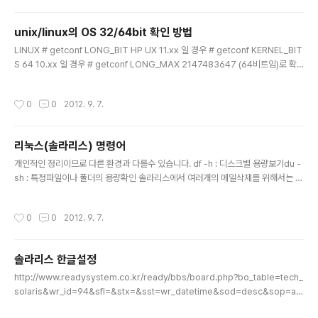
_srl=830 답을 찾을수 있는곳은 바로 여기였습니다.http://blog.naver.com/Po
stView.nhn?blogId=lygirl&logNo=40095958423
unix/linux의 OS 32/64bit 확인 방법
글 내용
LINUX # getconf LONG_BIT HP UX 11.xx 일 경우 # getconf KERNEL_BIT
S 64 10.xx 일 경우 # getconf LONG_MAX 2147483647 (64비트임)로 확
인할 수 있습니다 AIX 현재 load된 kernel 이 32-bit 혹은 64-bit 인지 확인하는
명령어 # bootinfo -K 32 사용중인 machine이 32-bit 혹은 64-bit 인지 확인
작성시간
0
0
2012. 9. 7.
하는 명령어 # bootinfo -y 32 SOLARIS # isainfo -kv 64-bit sparcv9 ker
nel modules 현재 이 시스템은 64bit 커널을 가지고 운영을 하는 시스템 이다. # i
sainfo -kv 32-bit sparcv kernel modules 이 시스템은 3..
리눅스(솔라리스) 명령어
글 내용
개인적인 정리이므로 다른 환경과 다를수 있습니다. df -h : 디스크별 용량보기du -
sh : 특정파일이나 폴더의 용량확인 솔라리스에서 여러개의 메일삭제를 위해서는 m
ail 말고 mailx 를 실행d 1-100 라우팅테이블 확인netstat -nr 라우팅테이블 추가
route add .... 라우팅테이블 제가route delete ....
작성시간
0
0
2012. 9. 7.
솔라리스 한글설정
글 내용
http://www.readysystem.co.kr/ready/bbs/board.php?bo_table=tech_
solaris&wr_id=94&sfl=&stx=&sst=wr_datetime&sod=desc&sop=an
d&page=8