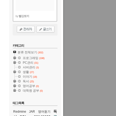
by
빨강토끼
카테고리
분류 전체보기
(302)
프로그래밍
(198)
PC관리
(31)
서버관리
(3)
생활
(27)
이야기
(18)
독서
(25)
영어공부
(0)
대학원 공부
(0)
태그목록
독
Redmine
JAR
영어듣기