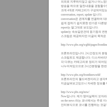
의외로 지루하지않고 쉽거나 어느정
방송을 하므로 알찬내용을 경험할수
크게 4개로 카테고리가 구성되어있
conversation, report, update 입니다.
conversation은 관계자를 연결
쉽게 접하기 쉽지못한 반가운 다른
report는 말그대로 보도입니다.
update는 속보같은건데 듣기등의 
스크립은 제공하지만 이글의 목적은
http://www.pbs.org/wgbh/pages/frontlin
프론트라인입니다. 2시간정도의 분
스크립트도 제공합니다. 디스커버리
각 다큐는 카테고리로 정리가 되어
나누어져있으므로 2시간분량을 한번
http://www.pbs.org/frontlineworld/
프론트라인의 월드버젼이라고 생각하
지금살펴보고있으니 자세한 정보를 
http://www.pbs.org/now/
Now입니다. 제가 영어실력이 모자라는
on the news 라는 코너에서는 주
인터뷰식으로 코너를 진행하는 것같