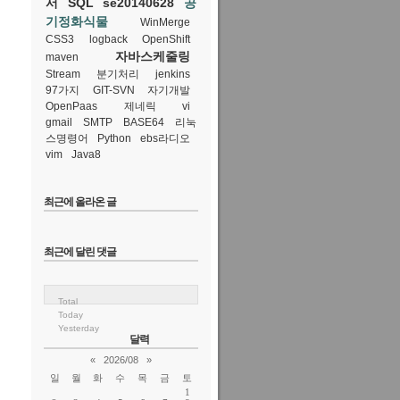
서
SQL
se20140628
공
기정화식물
WinMerge
CSS3
logback
OpenShift
자바스케줄링
maven
Stream
분기처리
jenkins
97가지
GIT-SVN
자기개발
OpenPaas
제네릭
vi
gmail
SMTP
BASE64
리눅
스명령어
Python
ebs라디오
vim
Java8
최근에 올라온 글
최근에 달린 댓글
Total
Today
Yesterday
달력
«
2026/08
»
일
월
화
수
목
금
토
1