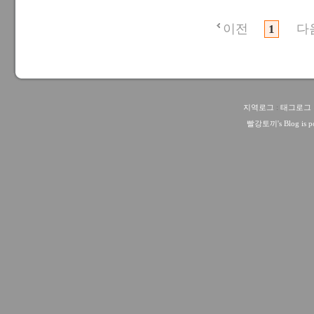
이전
다
1
지역로그
:
태그로그
빨강토끼
's Blog is