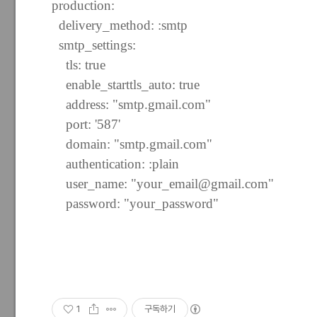
production
:
delivery_method
:
:smtp
smtp_settings
:
tls
:
true
enable_starttls_auto: true
address
:
"smtp.gmail.com"
port
:
'587'
domain
:
"smtp.gmail.com"
authentication
:
:plain
user_name
:
"your_email@gmail.com"
password
:
"your_password"
1
구독하기